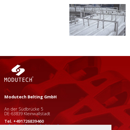
Modutech Belting GmbH
An der Südbrücke 5
DE-63839 Kleinwallstadt
Tel. +491726839460
info@modutech-belting.de